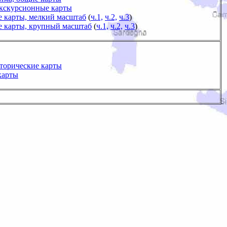
экскурсионные карты
е карты, мелкий масштаб
(
ч.1,
ч.2,
ч.3
)
е карты, крупный масштаб
(
ч.1,
ч.2,
ч.3
)
торические карты
карты