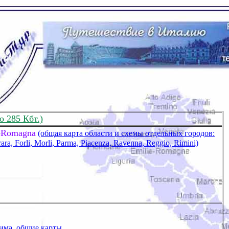
о 285 Кбт.)
a-Romagna
(общая карта области и схемы отдельных городов:
ara, Forli, Morli, Parma, Piacenza, Ravenna, Reggio, Rimini)
има, общие карты