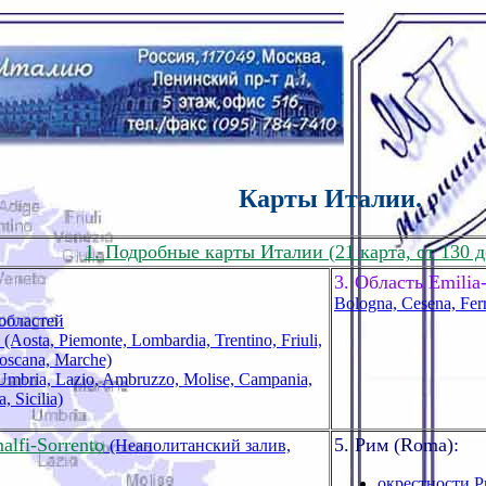
Карты Италии.
1. Подробные карты Италии (21 карта, от 130 д
3. Область Emili
Bologna, Cesena, Ferr
областей
osta, Piemonte, Lombardia, Trentino, Friuli,
Toscana, Marche)
bria, Lazio, Ambruzzo, Molise, Campania,
, Sicilia)
alfi-Sorrento
5. Рим (Roma):
(Неаполитанский залив,
окрестности Р