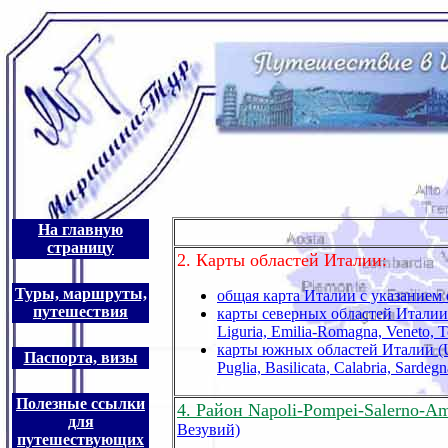
На главную
страницу
2. Карты областей Италии:
Туры, маршруты,
общая карта Италии с указанием 
путешествия
карты северных областей Италии (A
Liguria, Emilia-Romagna, Veneto, 
карты южных областей Италии (Um
Паспорта, визы
Puglia, Basilicata, Calabria, Sardegna
Полезные ссылки
4. Район Napoli-Pompei-Salerno-Am
для
Везувий)
путешествующих