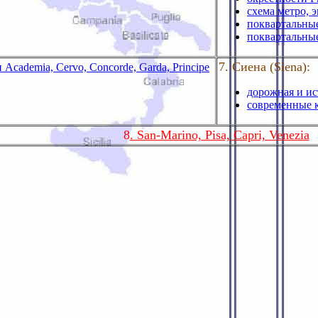
схема метро, 
поквартальны
поквартальны
7. Сиена (Siena):
 Academia, Cervo, Concorde, Garda, Principe
дорожная и ис
современные 
8
. San-Marino, Pisa, Capri, Venezia