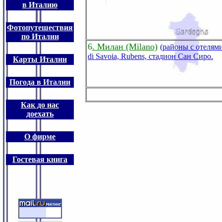
в Италию
Фотопутешествия
по Италии
6
. Милан (Milano)
(районы с отелями
di Savoia, Rubens, стадион Сан Сиро.
Карты Италии
Погода в Италии
Как до нас
доехать
О фирме
Гостевая книга